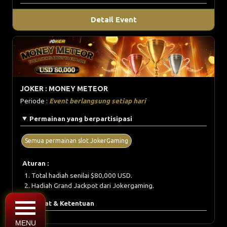
Detail Event
JOKER : MONEY METEOR
Periode :
Event berlangsung setiap hari
Permainan yang berpartisipasi
Semua permainan slot JokerGaming
Aturan :
Total hadiah senilai $80,000 USD.
Hadiah Grand Jackpot dari Jokergaming.
Syarat & Ketentuan
MENU