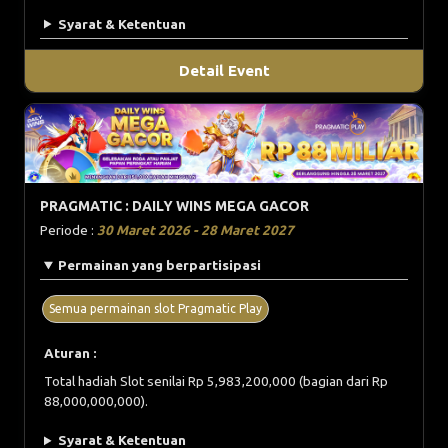
Syarat & Ketentuan
Detail Event
PRAGMATIC : DAILY WINS MEGA GACOR
Periode :
30 Maret 2026 - 28 Maret 2027
Permainan yang berpartisipasi
Semua permainan slot Pragmatic Play
Aturan :
Total hadiah Slot senilai Rp 5,983,200,000 (bagian dari Rp
88,000,000,000).
Syarat & Ketentuan