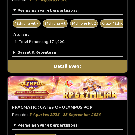
Permainan yang berpartisipasi
Mahjong Hit +
Mahjong Hit
Mahjong Hit 2
Crazy Mahjong
Aturan :
Total Pemenang 171,000.
Syarat & Ketentuan
Detail Event
PRAGMATIC : GATES OF OLYMPUS POP
Periode :
3 Agustus 2026 - 28 September 2026
Permainan yang berpartisipasi