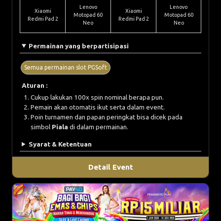
Lenovo
Lenovo
Xiaomi
Xiaomi
Motopad 60
Motopad 60
Redmi Pad 2
Redmi Pad 2
Neo
Neo
Permainan yang berpartisipasi
Semua permainan slot PGSoft
Aturan :
Cukup lakukan 100x spin nominal berapa pun.
Pemain akan otomatis ikut serta dalam event.
Poin turnamen dan papan peringkat bisa dicek pada
simbol
Piala
di dalam permainan.
Syarat & Ketentuan
Detail Event