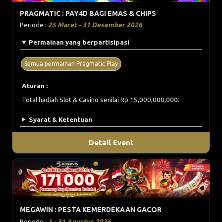
PRAGMATIC : PAY4D BAGI EMAS & CHIPS
Periode :
25 Maret - 31 Desember 2026
Permainan yang berpartisipasi
Semua permainan Pragmatic Play
Aturan :
Total hadiah Slot & Casino senilai Rp 15,000,000,000.
Syarat & Ketentuan
Detail Event
MEGAWIN : PESTA KEMERDEKAAN GACOR
Periode :
1 - 31 Agustus 2026