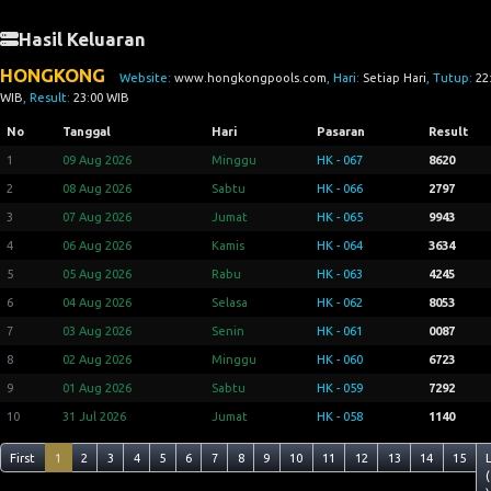
Hasil Keluaran
HONGKONG
Website:
www.hongkongpools.com
, Hari:
Setiap Hari
, Tutup:
22
WIB
, Result:
23:00 WIB
No
Tanggal
Hari
Pasaran
Result
1
09 Aug 2026
Minggu
HK - 067
8620
2
08 Aug 2026
Sabtu
HK - 066
2797
3
07 Aug 2026
Jumat
HK - 065
9943
4
06 Aug 2026
Kamis
HK - 064
3634
5
05 Aug 2026
Rabu
HK - 063
4245
6
04 Aug 2026
Selasa
HK - 062
8053
7
03 Aug 2026
Senin
HK - 061
0087
8
02 Aug 2026
Minggu
HK - 060
6723
9
01 Aug 2026
Sabtu
HK - 059
7292
10
31 Jul 2026
Jumat
HK - 058
1140
First
1
2
3
4
5
6
7
8
9
10
11
12
13
14
15
(