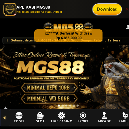
APLIKASI MGS88
Download
Kini telah tersedia Aplikasi Android
xz****jt Berhasil Withdraw
Rp 6.853.000,00
Selamat datang di MGS88 - Situs Slot Gacor Dengan Peluang Terbesar
TOGEL
SLOT
LIVE CASINO
SPORT
ARCADE
SABU