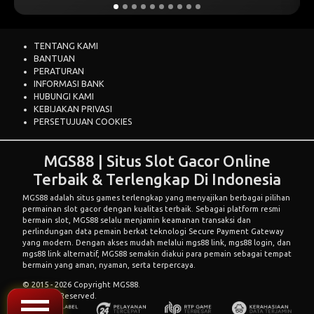
TENTANG KAMI
BANTUAN
PERATURAN
INFORMASI BANK
HUBUNGI KAMI
KEBIJAKAN PRIVASI
PERSETUJUAN COOKIES
MGS88 | Situs Slot Gacor Online
Terbaik & Terlengkap Di Indonesia
MGS88
adalah situs games terlengkap yang menyajikan berbagai pilihan
permainan slot gacor dengan kualitas terbaik. Sebagai platform resmi
bermain slot, MGS88 selalu menjamin keamanan transaksi dan
perlindungan data pemain berkat teknologi Secure Payment Gateway
yang modern. Dengan akses mudah melalui mgs88 link, mgs88 login, dan
mgs88 link alternatif, MGS88 semakin diakui para pemain sebagai tempat
bermain yang aman, nyaman, serta terpercaya.
© 2015 - 2026 Copyright MGS88.
All Rights Reserved.