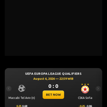
QUALIFIERS
UEFA EUROPA LEAGUE QUALI
2:59 WIB
August 7, 2026 — 00:00 WI
0 : 0
Previous
Next
BET NOW
CSKA Sofia
Lincoln Red Imps (n)
-0.25
-0.86
-0.75
-0.90