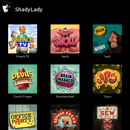
ShadyLady
Preach TV
Swoll
Suck
Devils Finger
Brainwashed
Oops