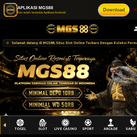
APLIKASI MGS88
Download
Kini telah tersedia Aplikasi Android
Selamat datang di MGS88, Situs Slot Online Terbaru Dengan Koleksi Perm
TOGEL
SLOT
LIVE CASINO
SPORT
ARCADE
SABU