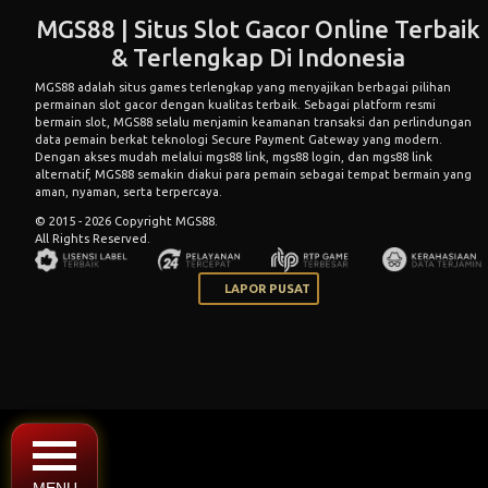
MGS88 | Situs Slot Gacor Online Terbaik
& Terlengkap Di Indonesia
MGS88
adalah situs games terlengkap yang menyajikan berbagai pilihan
permainan slot gacor dengan kualitas terbaik. Sebagai platform resmi
bermain slot, MGS88 selalu menjamin keamanan transaksi dan perlindungan
data pemain berkat teknologi Secure Payment Gateway yang modern.
Dengan akses mudah melalui mgs88 link, mgs88 login, dan mgs88 link
alternatif, MGS88 semakin diakui para pemain sebagai tempat bermain yang
aman, nyaman, serta terpercaya.
© 2015 - 2026 Copyright MGS88.
All Rights Reserved.
LAPOR PUSAT