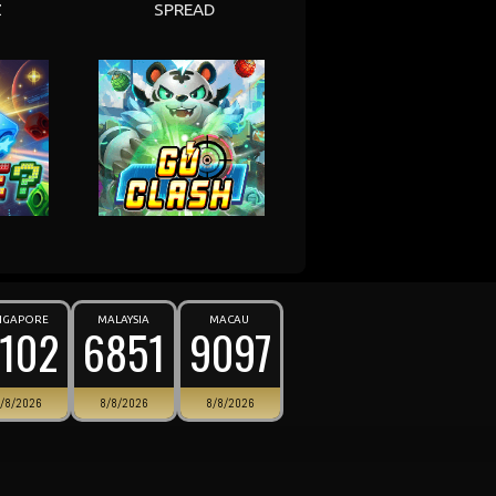
Z
SPREAD
GO CLASH
NGAPORE
MALAYSIA
MACAU
102
6851
9097
/8/2026
8/8/2026
8/8/2026
S 2
ZEUS OF OLYMPUS