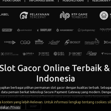
PERATURAN
|
INFORMASI BANK
|
HUBUNGI KAMI
|
KEBIJAKAN P
PER BOOM
WU XIA
CHALLEN
GOLDEN P
 Slot Gacor Online Terbaik &
Indonesia
ajikan berbagai pilihan permainan slot gacor dengan kualitas terbaik. Sebaga
 data pemain berkat teknologi Secure Payment Gateway yang modern. Dengan 
ui para pemain sebagai tempat bermain yang aman, nyaman, serta terpercaya.
 konten yang lebih Relevan. Untuk informasi lengkap tentang cookies sil
rved.
MOBILE
WAP
LENGE・FU LU
ZUMA
CHALLENGE・
ijakan Privasi
.