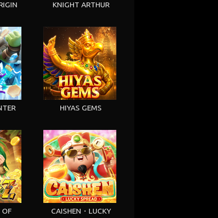
IGIN
KNIGHT ARTHUR
NTER
HIYAS GEMS
 OF
CAISHEN・LUCKY