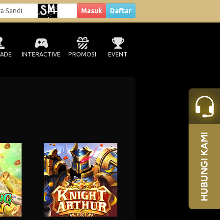
 Maxwin
Masuk
Daftar
ADE
INTERACTIVE
PROMOSI
EVENT