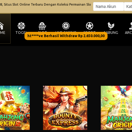
8, Situs Slot Online Terbaru Dengan Koleksi Permainan Slot Gacor Hari Ini Gampang
ME
TOGEL
SLOT
LIVE CASINO
SPORT
SABUNG
ARC
ht****ve Berhasil Withdraw Rp 2.650.000,00