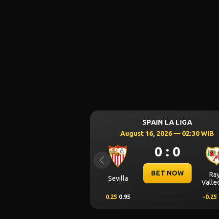
DENG DENG
PYRAM
UEFA CHAMPIONS LEAGUE QUALIF
August 12, 2026 — 01:30 WIB
0 : 0
Previous
BET NOW
SK Sturm
Fener
Graz
-0.5
0.95
0.5
0
CHEF HUSKY
FEATU
P