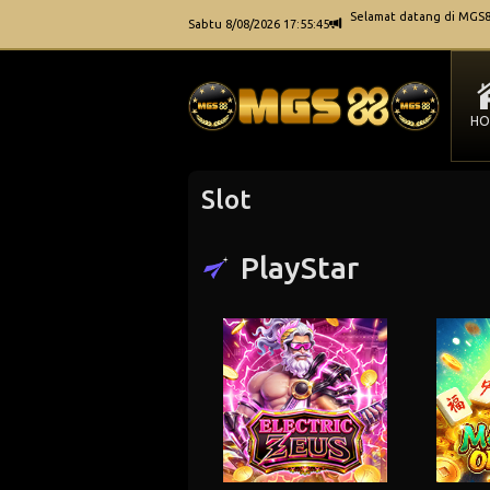
Selamat datang di MGS8
Sabtu 8/08/2026 17:55:46
HO
Slot
PlayStar