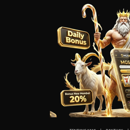
FANTASY
GO
SOUTHEAST ASIA
LUCKY POKER 2
BU