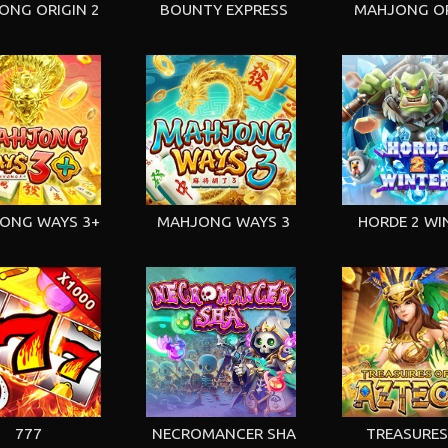
ONG ORIGIN 2
BOUNTY EXPRESS
MAHJONG OR
ONG WAYS 3+
MAHJONG WAYS 3
HORDE 2 WI
777
NECROMANCER SHA
TREASURES