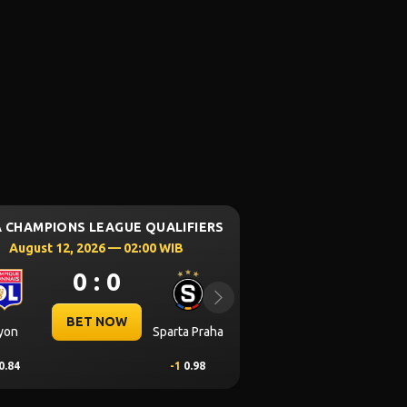
OOM
LUCKY ACE
A CHAMPIONS LEAGUE QUALIFIERS
August 11, 2026 — 22:59 WIB
0 : 0
Next
BET NOW
Union Saint-
 Glimt
Gilloise
5
0.77
-0.75
-0.95
UY・
CRAZY 777
IG