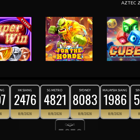
AZTEC 
UPER WIN
FOR THE HORDE
CUBE?
NG
HK SIANG
SG METRO
SYDNEY
MALAYSIA SIANG
SI
97
2476
4821
8083
1986
5
26
8/8/2026
8/8/2026
8/8/2026
8/8/2026
8
QATAR
5256
GGY MASTER
CYBER CUBE
SUPER GEM