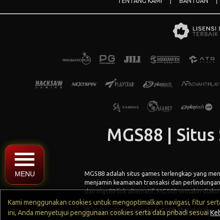
TENTANG KAMI
|
BANTUAN
|
RAT OF WEALTH
SU
MGS88 | Situs
MGS88
adalah situs games terlengkap yang meny
MENU
menjamin keamanan transaksi dan perlindungan
dan mgs88 link alternatif, MGS88 semakin diak
Kami menggunakan cookies untuk mengoptimalkan navigasi, fitur serta
© 2015 - 2026 Copyright MGS88.
All Rights Rese
GOLDEN WEEK
CHAL
ini, Anda menyetujui penggunaan cookies serta data pribadi sesuai
Keb