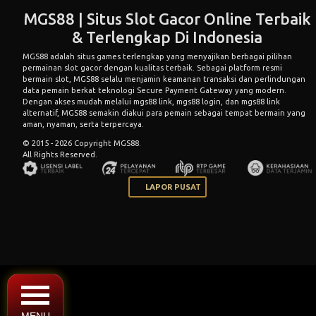
MGS88 | Situs Slot Gacor Online Terbaik
& Terlengkap Di Indonesia
MGS88
adalah situs games terlengkap yang menyajikan berbagai pilihan
permainan slot gacor dengan kualitas terbaik. Sebagai platform resmi
bermain slot, MGS88 selalu menjamin keamanan transaksi dan perlindungan
data pemain berkat teknologi Secure Payment Gateway yang modern.
Dengan akses mudah melalui mgs88 link, mgs88 login, dan mgs88 link
alternatif, MGS88 semakin diakui para pemain sebagai tempat bermain yang
aman, nyaman, serta terpercaya.
© 2015 - 2026 Copyright MGS88.
All Rights Reserved.
LAPOR PUSAT