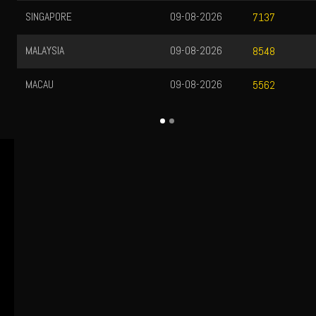
SINGAPORE
09-08-2026
7137
MALAYSIA
09-08-2026
8548
MACAU
09-08-2026
5562