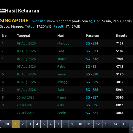
Hasil Keluaran
SINGAPORE
Website:
www.singaporepools.com.sg
, Hari:
Senin, Rabu, Kamis,
Sabtu, Minggu
, Tutup:
17:20 WIB
, Result:
17:45 WIB
No
Tanggal
Hari
Pasaran
Result
1
09 Aug 2026
Minggu
SG - 834
7137
2
08 Aug 2026
Sabtu
SG - 833
5102
3
07 Aug 2026
Jumat
SG - 832
7907
4
05 Aug 2026
Rabu
SG - 831
0715
5
03 Aug 2026
Senin
SG - 830
9120
6
02 Aug 2026
Minggu
SG - 829
3052
7
01 Aug 2026
Sabtu
SG - 828
5964
8
30 Jul 2026
Kamis
SG - 827
3396
9
29 Jul 2026
Rabu
SG - 826
8813
10
27 Jul 2026
Senin
SG - 825
3064
First
1
2
3
4
5
6
7
8
9
10
11
12
13
14
15
(